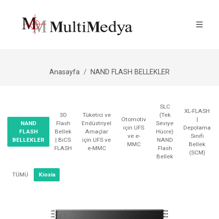
Anasayfa
NAND FLASH BELLEKLER
SLC
XL-FLASH
3D
Tüketici ve
(Tek
Otomotiv
|
NAND
Flash
Endüstriyel
Seviye
için UFS
Depolama
FLASH
Bellek
Amaçlar
Hücre)
ve e-
Sınıfı
BELLEKLER
| BiCS
için UFS ve
NAND
MMC
Bellek
FLASH
e-MMC
Flash
(SCM)
Bellek
TÜMÜ
Kioxia